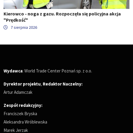
Kierowco - noga z gazu. Rozpoczęła się policyjna akcja
"Prędkość"
7 sierpnia 2026
Wydawca
: World Trade Center Poznań sp. z o.o.
Dyrektor projektu
,
Redaktor Naczelny
:
Artur Adamczak
Zespół redakcyjny:
Franciszek Bryska
Aleksandra Wróblewska
Marek Jerzak