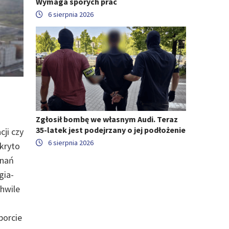
Wymaga sporych prac
6 sierpnia 2026
Zgłosił bombę we własnym Audi. Teraz
35-latek jest podejrzany o jej podłożenie
cji czy
6 sierpnia 2026
kryto
znań
gia-
chwile
porcie