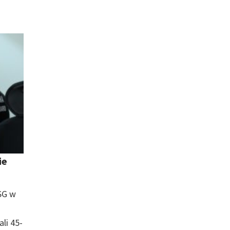
ie
SG w
li 45-