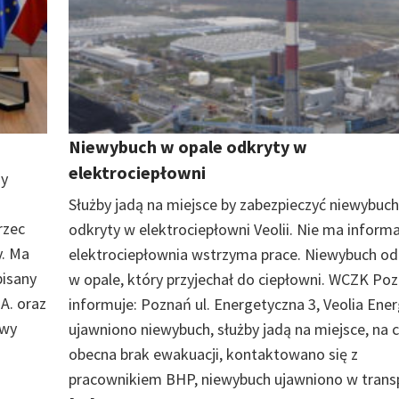
Niewybuch w opale odkryty w
elektrociepłowni
ny
Służby jadą na miejsce by zabezpieczyć niewybuch
rzec
odkryty w elektrociepłowni Veolii. Nie ma informa
y. Ma
elektrociepłownia wstrzyma prace. Niewybuch od
pisany
w opale, który przyjechał do ciepłowni. WCZK Po
A. oraz
informuje: Poznań ul. Energetyczna 3, Veolia Ener
ywy
ujawniono niewybuch, służby jadą na miejsce, na 
obecna brak ewakuacji, kontaktowano się z
pracownikiem BHP, niewybuch ujawniono w trans