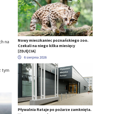
a
Nowy mieszkaniec poznańskiego zoo.
ch na
Czekali na niego kilka miesięcy
[ZDJĘCIA]
6 sierpnia 2026
z tym
Pływalnia Rataje po pożarze zamknięta.