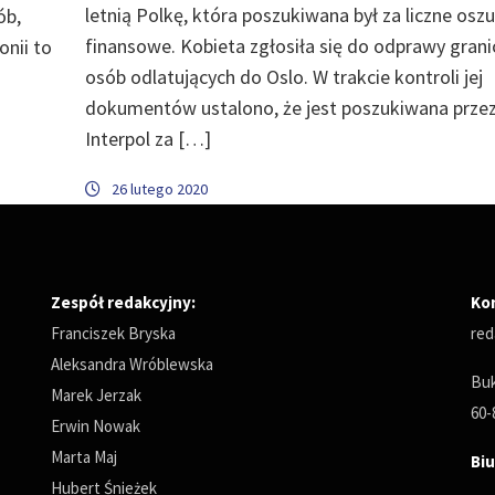
letnią Polkę, która poszukiwana był za liczne osz
ób,
finansowe. Kobieta zgłosiła się do odprawy grani
onii to
osób odlatujących do Oslo. W trakcie kontroli jej
dokumentów ustalono, że jest poszukiwana prze
Interpol za […]
26 lutego 2020
Zespół redakcyjny:
Ko
Franciszek Bryska
red
Aleksandra Wróblewska
Buk
Marek Jerzak
60-
Erwin Nowak
Marta Maj
Biu
Hubert Śnieżek