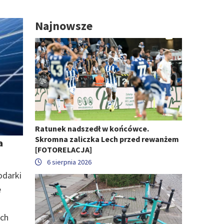
Najnowsze
Ratunek nadszedł w końcówce.
Skromna zaliczka Lech przed rewanżem
a
[FOTORELACJA]
6 sierpnia 2026
odarki
e
ach