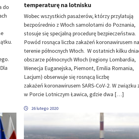
temperaturę na lotnisku
a do
ach
Wobec wszystkich pasażerów, którzy przylatują
bezpośrednio z Włoch samolotami do Poznania,
me
stosuje się specjalną procedurę bezpieczeństwa.
iątku.
Powód rosnąca liczba zakażeń koronawirusem n
terenie północnych Włoch. W ostatnich kilku dnia
ego.
obszarze północnych Włoch (regiony Lombardia,
 Dla
Wenecja Euganejska, Piemont, Emilia Romania,
Lacjum) obserwuje się rosnącą liczbę
zakażeń koronawirusem SARS-CoV-2. W związku 
w Porcie Lotniczym Ławica, gdzie dwa […]
26 lutego 2020