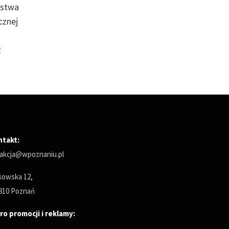
ustwa
cznej
z
ntakt:
akcja@wpoznaniu.pl
owska 12,
810 Poznań
ro promocji i reklamy: