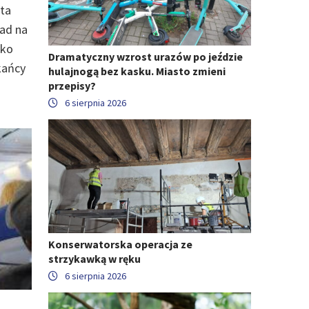
ta
ład na
ako
Dramatyczny wzrost urazów po jeździe
kańcy
hulajnogą bez kasku. Miasto zmieni
przepisy?
6 sierpnia 2026
Konserwatorska operacja ze
strzykawką w ręku
6 sierpnia 2026