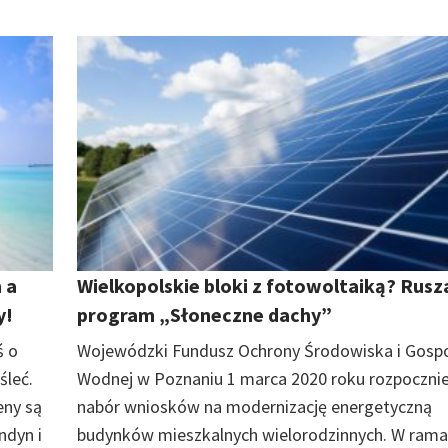
 a
Wielkopolskie bloki z fotowoltaiką? Rusz
y!
program „Słoneczne dachy”
ś o
Wojewódzki Fundusz Ochrony Środowiska i Gosp
śleć.
Wodnej w Poznaniu 1 marca 2020 roku rozpoczni
eny są
nabór wniosków na modernizację energetyczną
ndyn i
budynków mieszkalnych wielorodzinnych. W ram