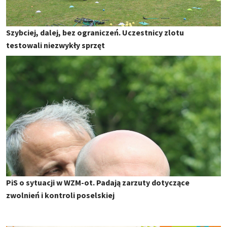
Szybciej, dalej, bez ograniczeń. Uczestnicy zlotu
testowali niezwykły sprzęt
PiS o sytuacji w WZM-ot. Padają zarzuty dotyczące
zwolnień i kontroli poselskiej