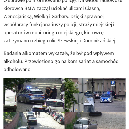
O sprawie poinformowano policję. Na widok radiowozu
kierowca BMW zaczął uciekać ulicami Ciasną,
Wenecjańską, Wielką i Garbary. Dzięki sprawnej
współpracy funkcjonariuszy policji, straży miejskiej i
operatorów monitoringu miejskiego, kierowcę
zatrzymano u zbiegu ulic Szewskiej i Dominikańskiej.
Badania alkomatem wykazały, że był pod wpływem
alkoholu. Przewieziono go na komisariat a samochód
odholowano.