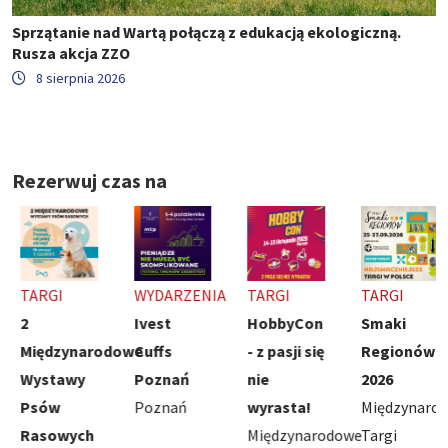
Sprzątanie nad Wartą połączą z edukacją ekologiczną.
Rusza akcja ZZO
8 sierpnia 2026
Rezerwuj czas na
TARGI
WYDARZENIA
TARGI
TARGI
2
Ivest
HobbyCon
Smaki
Międzynarodowe
Cuffs
- z pasji się
Regionów
Wystawy
Poznań
nie
2026
Psów
Poznań
wyrasta!
Międzynarod
Rasowych
Międzynarodowe
Targi