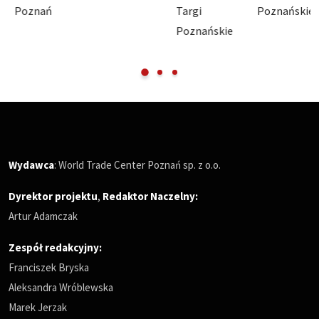
Poznań
Targi
Poznańskie
Poznańskie
Wydawca
: World Trade Center Poznań sp. z o.o.
Dyrektor projektu
,
Redaktor Naczelny
:
Artur Adamczak
Zespół redakcyjny:
Franciszek Bryska
Aleksandra Wróblewska
Marek Jerzak