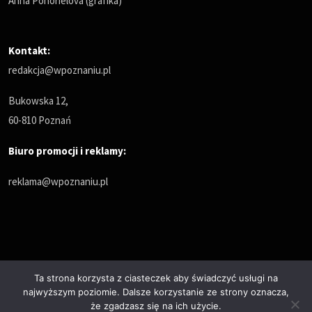
Anna Pohorielova (grafika)
Kontakt:
redakcja@wpoznaniu.pl
Bukowska 12,
60-810 Poznań
Biuro promocji i reklamy:
reklama@wpoznaniu.pl
Ta strona korzysta z ciasteczek aby świadczyć usługi na
najwyższym poziomie. Dalsze korzystanie ze strony oznacza,
Polityka prywatności
że zgadzasz się na ich użycie.