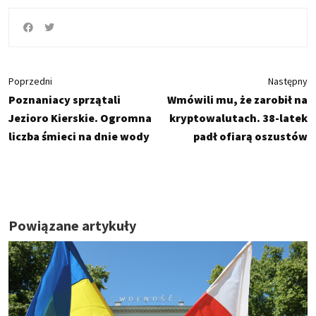
Poprzedni
Następny
Poznaniacy sprzątali
Wmówili mu, że zarobił na
Jezioro Kierskie. Ogromna
kryptowalutach. 38-latek
liczba śmieci na dnie wody
padł ofiarą oszustów
Powiązane artykuły