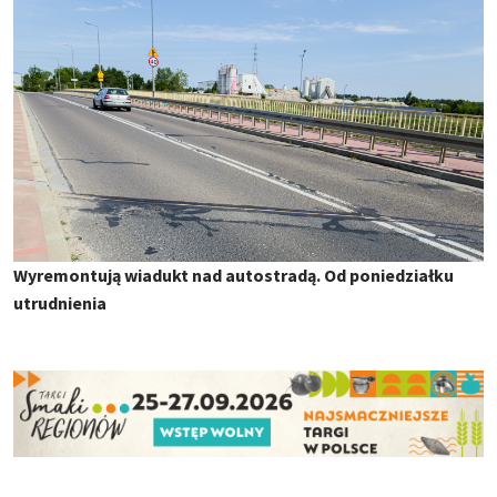
Wyremontują wiadukt nad autostradą. Od poniedziałku
utrudnienia