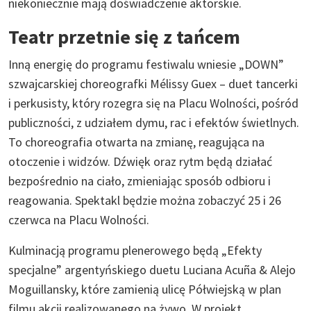
niekoniecznie mają doświadczenie aktorskie.
Teatr przetnie się z tańcem
Inną energię do programu festiwalu wniesie „DOWN”
szwajcarskiej choreografki Mélissy Guex – duet tancerki
i perkusisty, który rozegra się na Placu Wolności, pośród
publiczności, z udziałem dymu, rac i efektów świetlnych.
To choreografia otwarta na zmianę, reagująca na
otoczenie i widzów. Dźwięk oraz rytm będą działać
bezpośrednio na ciało, zmieniając sposób odbioru i
reagowania. Spektakl będzie można zobaczyć 25 i 26
czerwca na Placu Wolności.
Kulminacją programu plenerowego będą „Efekty
specjalne” argentyńskiego duetu Luciana Acuña & Alejo
Moguillansky, które zamienią ulicę Półwiejską w plan
filmu akcji realizowanego na żywo. W projekt