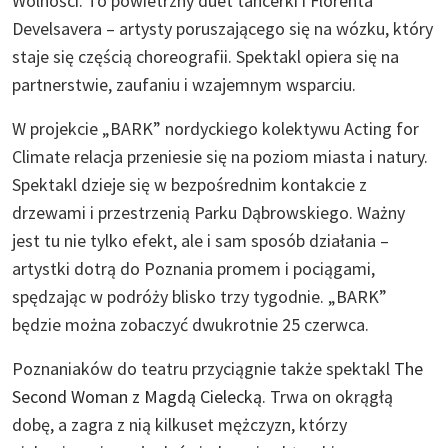
Wolności. To powietrzny duet tancerki i Florenta
Develsavera – artysty poruszającego się na wózku, który
staje się częścią choreografii. Spektakl opiera się na
partnerstwie, zaufaniu i wzajemnym wsparciu.
W projekcie „BARK” nordyckiego kolektywu Acting for
Climate relacja przeniesie się na poziom miasta i natury.
Spektakl dzieje się w bezpośrednim kontakcie z
drzewami i przestrzenią Parku Dąbrowskiego. Ważny
jest tu nie tylko efekt, ale i sam sposób działania –
artystki dotrą do Poznania promem i pociągami,
spędzając w podróży blisko trzy tygodnie. „BARK”
będzie można zobaczyć dwukrotnie 25 czerwca.
Poznaniaków do teatru przyciągnie także spektakl
The
Second Woman z Magdą Cielecką
. Trwa on okrągłą
dobę, a zagra z nią kilkuset mężczyzn, którzy