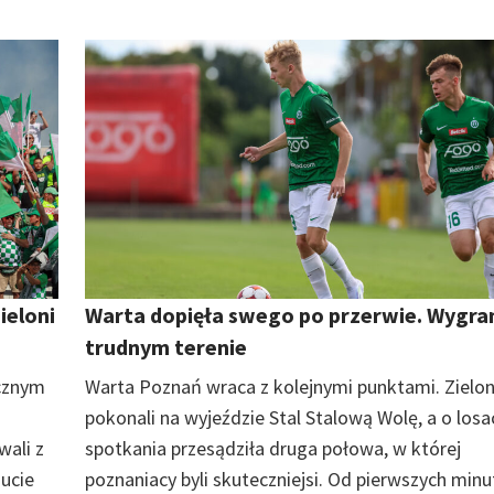
ieloni
Warta dopięła swego po przerwie. Wygra
trudnym terenie
cznym
Warta Poznań wraca z kolejnymi punktami. Zielon
pokonali na wyjeździe Stal Stalową Wolę, a o losa
wali z
spotkania przesądziła druga połowa, w której
nucie
poznaniacy byli skuteczniejsi. Od pierwszych minu