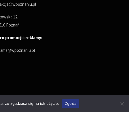
akcja@wpoznaniu.pl
owska 12,
810 Poznań
ro promocji i reklamy:
lama@wpoznaniu.pl
a, że zgadzasz się na ich użycie.
Zgoda