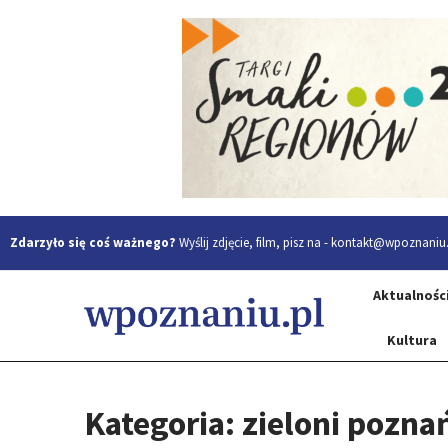
Zdarzyło się coś ważnego?
Wyślij zdjęcie, film, pisz na -
kontakt@wpoznaniu.
Aktualnośc
Kultura
Kategoria: zieloni pozna