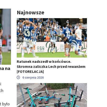
Najnowsze
Ratunek nadszedł w końcówce.
Skromna zaliczka Lech przed rewanżem
na na
[FOTORELACJA]
6 sierpnia 2026
i
ch
t było