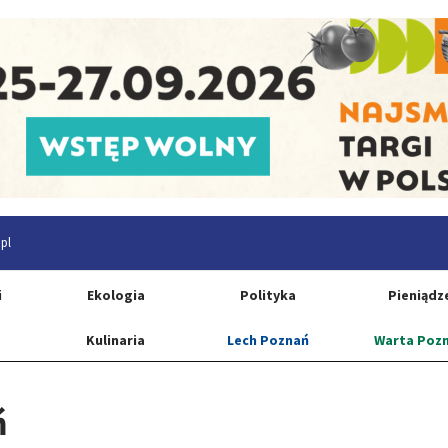
pl
i
Ekologia
Polityka
Pieniądz
Kulinaria
Lech Poznań
Warta Poz
ń