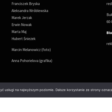
Franciszek Bryska
red
Aleksandra Wróblewska
Buk
Marek Jerzak
60-
Erwin Nowak
Marta Maj
Biu
Hubert Śnieżek
rek
Marcin Melanowicz (foto)
Anna Pohorielova (grafika)
zyć usługi na najwyższym poziomie. Dalsze korzystanie ze strony oznacz
Polityka prywatności
© Copyrights 2025. All Rights Reserved by wPoznaniu.pl