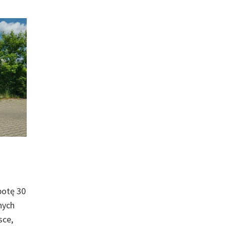
obotę 30
nych
sce,