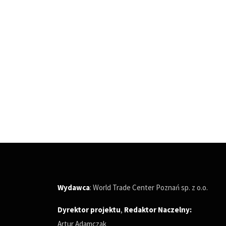
Wydawca
: World Trade Center Poznań sp. z o.o.
Dyrektor projektu
,
Redaktor Naczelny
:
Artur Adamczak