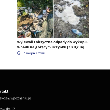
Wylewali toksyczne odpady do wykopu.
Wpadli na gorącym uczynku [ZDJĘCIA]
7 sierpnia 2026
ntakt:
akcja@wpoznaniu.pl
owska 12,