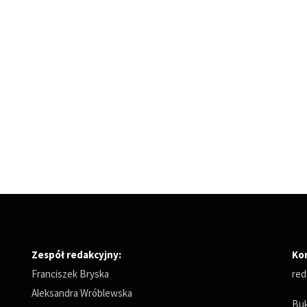
Zespół redakcyjny:
Ko
Franciszek Bryska
red
Aleksandra Wróblewska
Buk