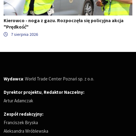
Kierowco - noga z gazu. Rozpoczęła się policyjna akcja
"Prędkość"
7 sierpnia 2026
Wydawca
: World Trade Center Poznań sp. z o.o.
Dyrektor projektu
,
Redaktor Naczelny
:
Artur Adamczak
Zespół redakcyjny:
Franciszek Bryska
Aleksandra Wróblewska