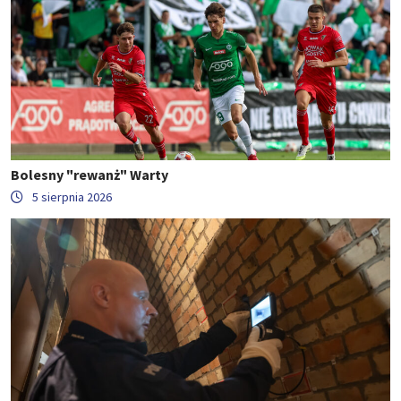
Bolesny "rewanż" Warty
5 sierpnia 2026