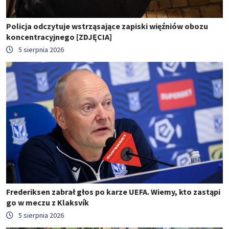
Policja odczytuje wstrząsające zapiski więźniów obozu
koncentracyjnego [ZDJĘCIA]
5 sierpnia 2026
Frederiksen zabrał głos po karze UEFA. Wiemy, kto zastąpi
go w meczu z Klaksvík
5 sierpnia 2026