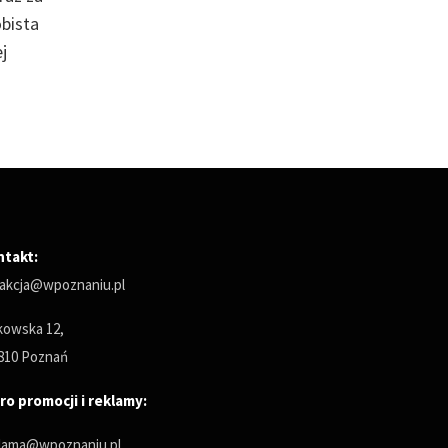
bista
j
ntakt:
akcja@wpoznaniu.pl
owska 12,
810 Poznań
ro promocji i reklamy:
lama@wpoznaniu.pl