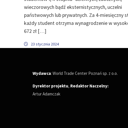
wieczorowych bądź eksternistycznych, uczelni
państwowych lub prywatnych. Za 4-miesięczny s
każdy student otrzyma wynagrodzenie w wysoko
672 zł […]
23 stycznia 2024
Wydawca
: World Trade Center Poznań sp. z o.o.
Dyrektor projektu
,
Redaktor Naczelny
:
Artur Adamczak