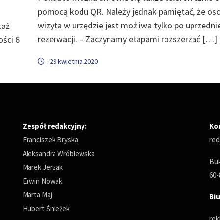
pomocą kodu QR. Należy jednak pamiętać, że oso
wizyta w urzędzie jest możliwa tylko po uprzednie
taż
rezerwacji. – Zaczynamy etapami rozszerzać […]
ści 6
29 kwietnia 2020
Zespół redakcyjny:
Ko
Franciszek Bryska
red
Aleksandra Wróblewska
Buk
Marek Jerzak
60-
Erwin Nowak
Marta Maj
Biu
Hubert Śnieżek
rek