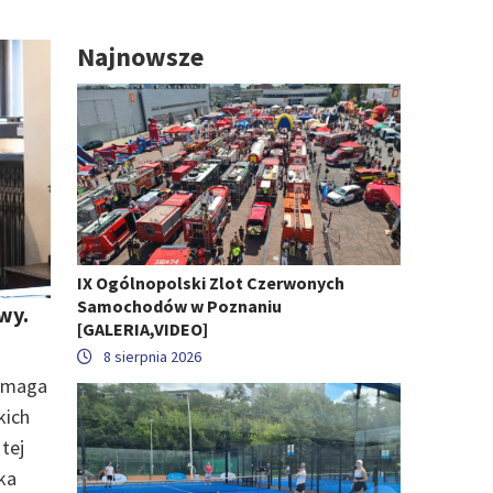
Najnowsze
IX Ogólnopolski Zlot Czerwonych
Samochodów w Poznaniu
wy.
[GALERIA,VIDEO]
8 sierpnia 2026
wymaga
kich
tej
ka