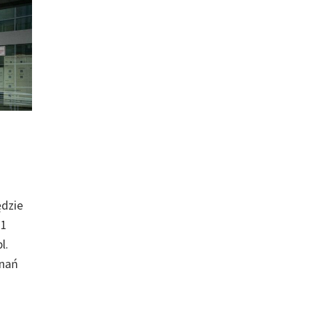
ędzie
11
l.
znań