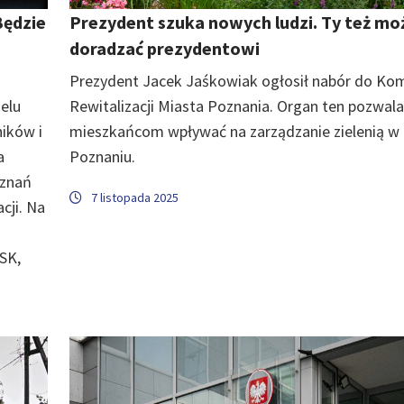
Będzie
Prezydent szuka nowych ludzi. Ty też mo
doradzać prezydentowi
Prezydent Jacek Jaśkowiak ogłosił nabór do Ko
elu
Rewitalizacji Miasta Poznania. Organ ten pozwala
ików i
mieszkańcom wpływać na zarządzanie zielenią w
a
Poznaniu.
oznań
7 listopada 2025
cji. Na
SK,