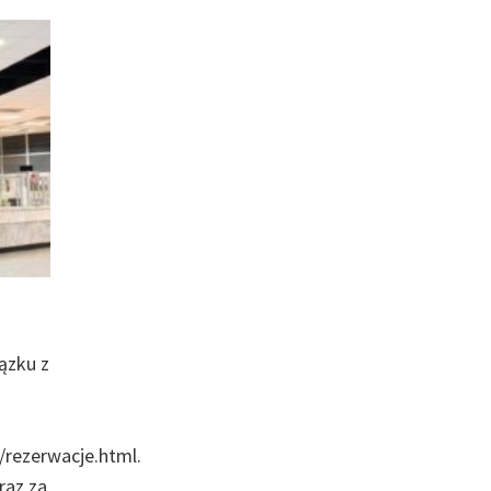
ązku z
rezerwacje.html.
raz za