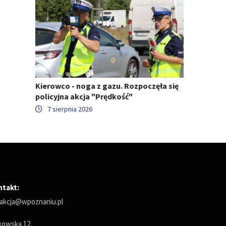
Kierowco - noga z gazu. Rozpoczęła się
policyjna akcja "Prędkość"
7 sierpnia 2026
ntakt:
akcja@wpoznaniu.pl
owska 12,