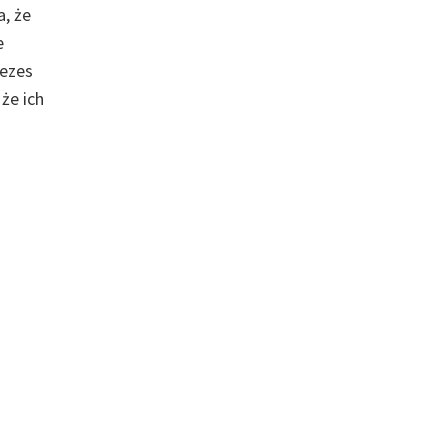
a, że
e
ezes
że ich