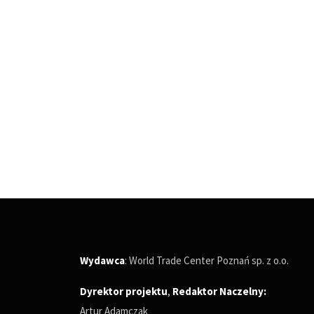
Wydawca
: World Trade Center Poznań sp. z o.o.
Dyrektor projektu
,
Redaktor Naczelny
:
Artur Adamczak