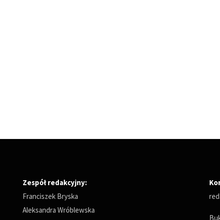
Zespół redakcyjny:
Ko
Franciszek Bryska
red
Aleksandra Wróblewska
Buk