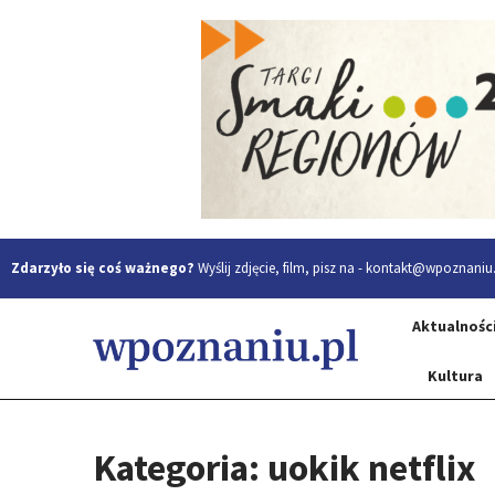
Zdarzyło się coś ważnego?
Wyślij zdjęcie, film, pisz na -
kontakt@wpoznaniu.
Aktualnośc
Kultura
Kategoria: uokik netflix