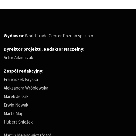
Wydawca
: World Trade Center Poznań sp. z o.o.
Dyrektor projektu
,
Redaktor Naczelny
:
Artur Adamczak
Zespół redakcyjny:
Franciszek Bryska
Aleksandra Wróblewska
Marek Jerzak
Erwin Nowak
Marta Maj
Hubert Śnieżek
Marcin Melanowicz (foto)