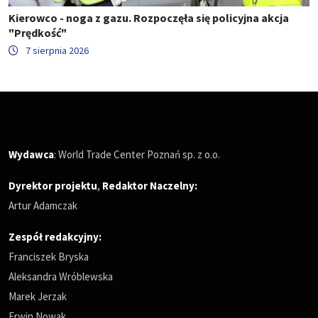
Kierowco - noga z gazu. Rozpoczęła się policyjna akcja
"Prędkość"
7 sierpnia 2026
Wydawca
: World Trade Center Poznań sp. z o.o.
Dyrektor projektu
,
Redaktor Naczelny
:
Artur Adamczak
Zespół redakcyjny:
Franciszek Bryska
Aleksandra Wróblewska
Marek Jerzak
Erwin Nowak