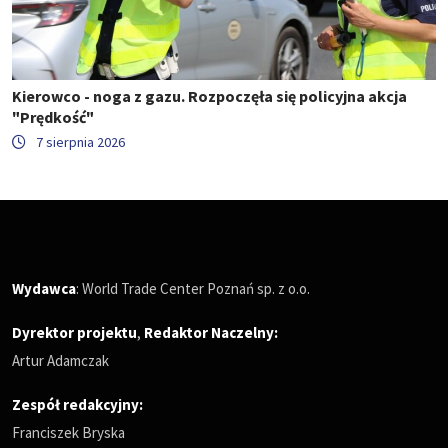
Kierowco - noga z gazu. Rozpoczęła się policyjna akcja
"Prędkość"
7 sierpnia 2026
Wydawca
: World Trade Center Poznań sp. z o.o.
Dyrektor projektu
,
Redaktor Naczelny
:
Artur Adamczak
Zespół redakcyjny:
Franciszek Bryska