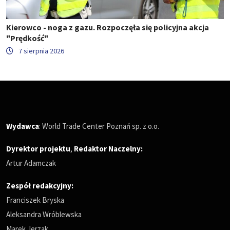
Kierowco - noga z gazu. Rozpoczęła się policyjna akcja
"Prędkość"
7 sierpnia 2026
Wydawca
: World Trade Center Poznań sp. z o.o.
Dyrektor projektu
,
Redaktor Naczelny
:
Artur Adamczak
Zespół redakcyjny:
Franciszek Bryska
Aleksandra Wróblewska
Marek Jerzak