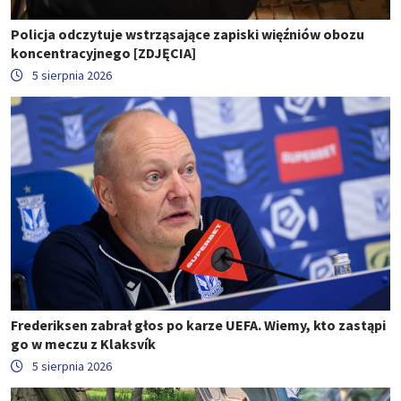
Policja odczytuje wstrząsające zapiski więźniów obozu
koncentracyjnego [ZDJĘCIA]
5 sierpnia 2026
Frederiksen zabrał głos po karze UEFA. Wiemy, kto zastąpi
go w meczu z Klaksvík
5 sierpnia 2026