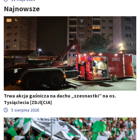
Najnowsze
Trwa akcja gaśnicza na dachu „szesnastki” na os.
Tysiąclecia [ZDJĘCIA]
5 sierpnia 2026