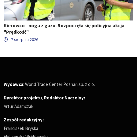
Kierowco - noga z gazu. Rozpoczęła się policyjna akcja
"Prędkość"
7 sierpnia 2026
Wydawca
: World Trade Center Poznań sp. z o.o.
Dyrektor projektu
,
Redaktor Naczelny
:
Artur Adamczak
Zespół redakcyjny:
Franciszek Bryska
Aleksandra Wróblewska