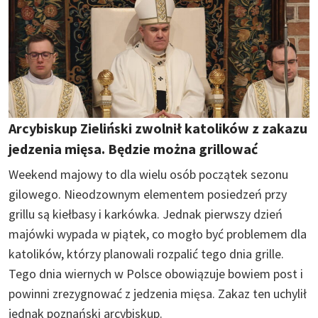
Arcybiskup Zieliński zwolnił katolików z zakazu
jedzenia mięsa. Będzie można grillować
Weekend majowy to dla wielu osób początek sezonu
gilowego. Nieodzownym elementem posiedzeń przy
grillu są kiełbasy i karkówka. Jednak pierwszy dzień
majówki wypada w piątek, co mogło być problemem dla
katolików, którzy planowali rozpalić tego dnia grille.
Tego dnia wiernych w Polsce obowiązuje bowiem post i
powinni zrezygnować z jedzenia mięsa. Zakaz ten uchylił
jednak poznański arcybiskup.