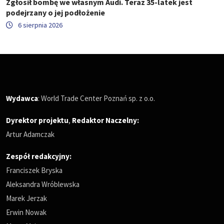
Zgłosił bombę we własnym Audi. Teraz 35-latek jest
podejrzany o jej podłożenie
6 sierpnia 2026
Wydawca
: World Trade Center Poznań sp. z o.o.
Dyrektor projektu
,
Redaktor Naczelny
:
Artur Adamczak
Zespół redakcyjny:
Franciszek Bryska
Aleksandra Wróblewska
Marek Jerzak
Erwin Nowak