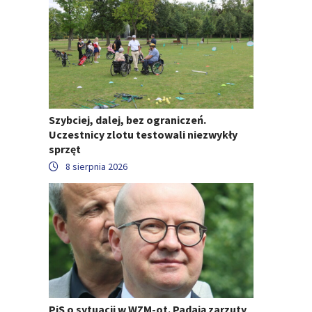
Szybciej, dalej, bez ograniczeń.
Uczestnicy zlotu testowali niezwykły
sprzęt
8 sierpnia 2026
PiS o sytuacji w WZM-ot. Padają zarzuty