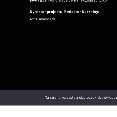
Wydawca
: World Trade Center Poznań sp. z o.o.
Dyrektor projektu
,
Redaktor Naczelny
:
Artur Adamczak
Ta strona korzysta z ciasteczek aby świadc