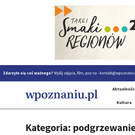
Zdarzyło się coś ważnego?
Wyślij zdjęcie, film, pisz na -
kontakt@wpoznaniu.
Aktualnośc
Kultura
Kategoria: podgrzewani