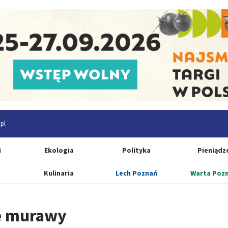
pl
i
Ekologia
Polityka
Pieniądz
Kulinaria
Lech Poznań
Warta Poz
e murawy