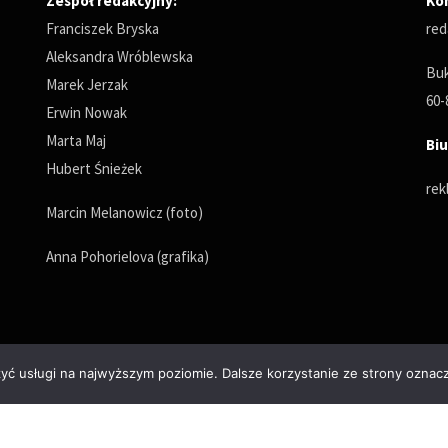
Zespół redakcyjny:
Ko
Franciszek Bryska
red
Aleksandra Wróblewska
Buk
Marek Jerzak
60-
Erwin Nowak
Marta Maj
Biu
Hubert Śnieżek
rek
Marcin Melanowicz (foto)
Anna Pohorielova (grafika)
zyć usługi na najwyższym poziomie. Dalsze korzystanie ze strony oznacz
Polityka prywatności