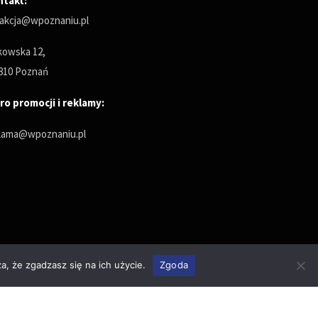
ntakt:
akcja@wpoznaniu.pl
owska 12,
810 Poznań
ro promocji i reklamy:
lama@wpoznaniu.pl
a, że zgadzasz się na ich użycie.
Zgoda