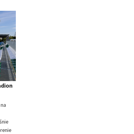
adion
 na
śnie
renie