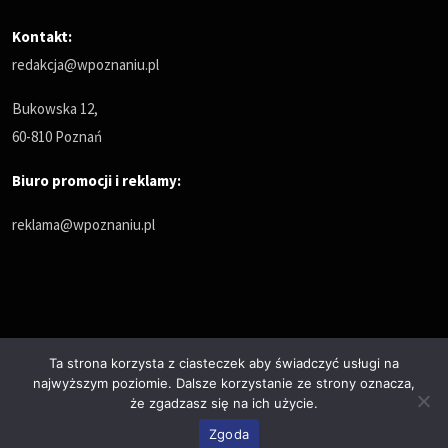
Kontakt:
redakcja@wpoznaniu.pl
Bukowska 12,
60-810 Poznań
Biuro promocji i reklamy:
reklama@wpoznaniu.pl
Ta strona korzysta z ciasteczek aby świadczyć usługi na
najwyższym poziomie. Dalsze korzystanie ze strony oznacza,
Polityka prywatności
że zgadzasz się na ich użycie.
© Copyrights 2025. All Rights Reserved by wPoznaniu.pl
Zgoda