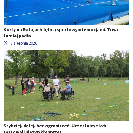
Korty na Ratajach tętnią sportowymi emocjami. Trwa
turniej padla
8 sierpnia 2026
Szybciej, dalej, bez ograniczeń. Uczestnicy zlotu
testowali niezwykły sprzęt