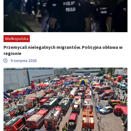
Wielkopolska
Przemycali nielegalnych migrantów. Policyjna obława w
regionie
9 sierpnia 2026