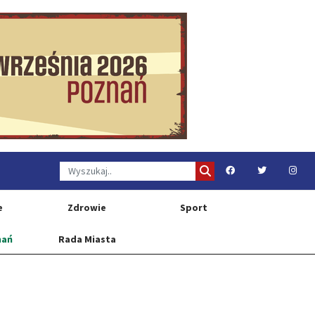
e
Zdrowie
Sport
nań
Rada Miasta