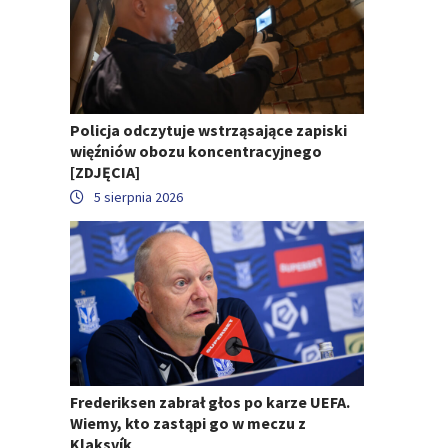
Policja odczytuje wstrząsające zapiski
więźniów obozu koncentracyjnego
[ZDJĘCIA]
5 sierpnia 2026
Frederiksen zabrał głos po karze UEFA.
Wiemy, kto zastąpi go w meczu z
Klaksvík