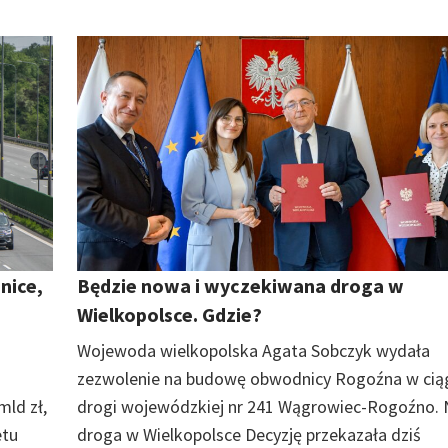
nice,
Będzie nowa i wyczekiwana droga w
Wielkopolsce. Gdzie?
Wojewoda wielkopolska Agata Sobczyk wydała
zezwolenie na budowę obwodnicy Rogoźna w cią
mld zł,
drogi wojewódzkiej nr 241 Wągrowiec-Rogoźno.
etu
droga w Wielkopolsce Decyzję przekazała dziś