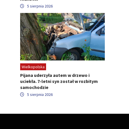
5 sierpnia 2026
Wielkopolska
Pijana uderzyła autem w drzewo i
uciekła. 7-letni syn został w rozbitym
samochodzie
5 sierpnia 2026