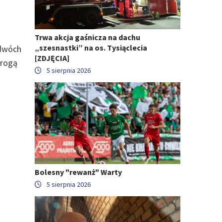
Trwa akcja gaśnicza na dachu
„szesnastki” na os. Tysiąclecia
 dwóch
[ZDJĘCIA]
drogą
5 sierpnia 2026
Bolesny "rewanż" Warty
5 sierpnia 2026