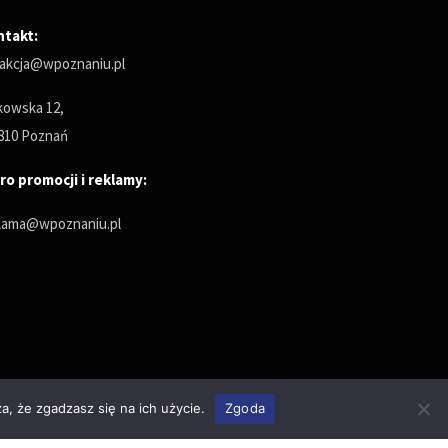
ntakt:
akcja@wpoznaniu.pl
owska 12,
810 Poznań
ro promocji i reklamy:
lama@wpoznaniu.pl
a, że zgadzasz się na ich użycie.
Zgoda