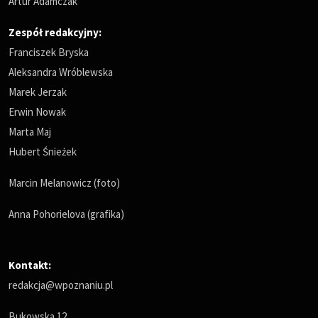
Artur Adamczak
Zespół redakcyjny:
Franciszek Bryska
Aleksandra Wróblewska
Marek Jerzak
Erwin Nowak
Marta Maj
Hubert Śnieżek
Marcin Melanowicz (foto)
Anna Pohorielova (grafika)
Kontakt:
redakcja@wpoznaniu.pl
Bukowska 12,