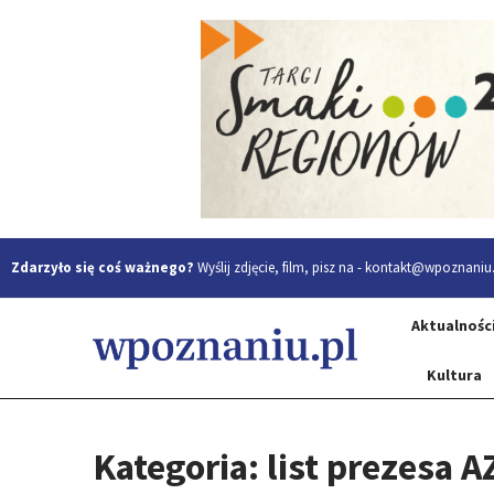
Zdarzyło się coś ważnego?
Wyślij zdjęcie, film, pisz na -
kontakt@wpoznaniu.
Aktualnośc
Kultura
Kategoria: list prezesa A