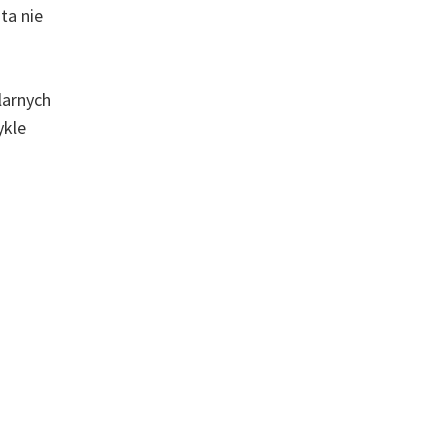
ta nie
larnych
ykle