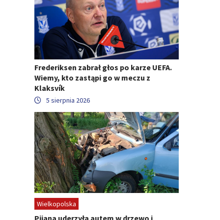
Frederiksen zabrał głos po karze UEFA.
Wiemy, kto zastąpi go w meczu z
Klaksvík
5 sierpnia 2026
Wielkopolska
Pijana uderzyła autem w drzewo i