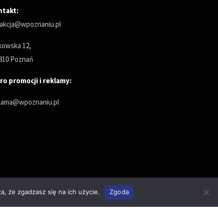
ntakt:
akcja@wpoznaniu.pl
owska 12,
810 Poznań
ro promocji i reklamy:
lama@wpoznaniu.pl
a, że zgadzasz się na ich użycie.
Zgoda