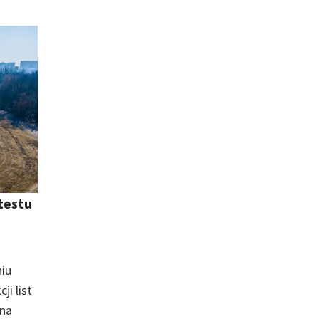
testu
iu
i list
 na