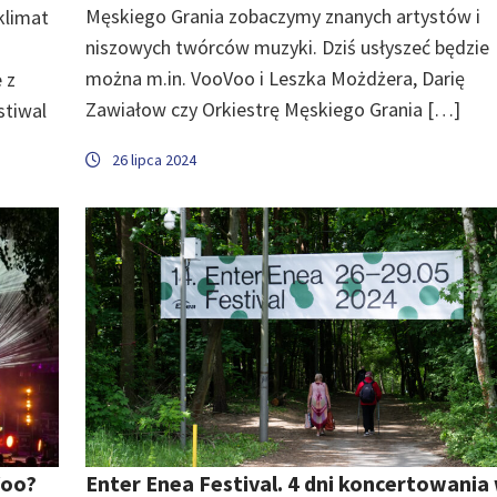
Męskiego Grania zobaczymy znanych artystów i
klimat
niszowych twórców muzyki. Dziś usłyszeć będzie
można m.in. VooVoo i Leszka Możdżera, Darię
 z
Zawiałow czy Orkiestrę Męskiego Grania […]
stiwal
26 lipca 2024
Voo?
Enter Enea Festival. 4 dni koncertowania