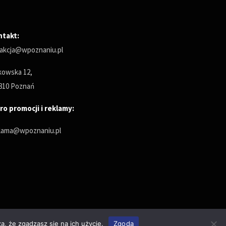
ntakt:
akcja@wpoznaniu.pl
owska 12,
810 Poznań
ro promocji i reklamy:
lama@wpoznaniu.pl
a, że zgadzasz się na ich użycie.
Zgoda