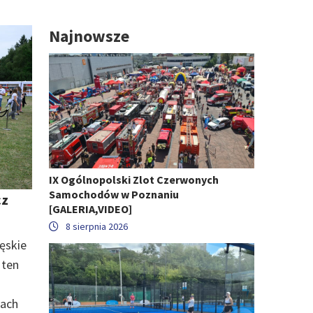
Najnowsze
IX Ogólnopolski Zlot Czerwonych
Samochodów w Poznaniu
cz
[GALERIA,VIDEO]
8 sierpnia 2026
Męskie
 ten
nach