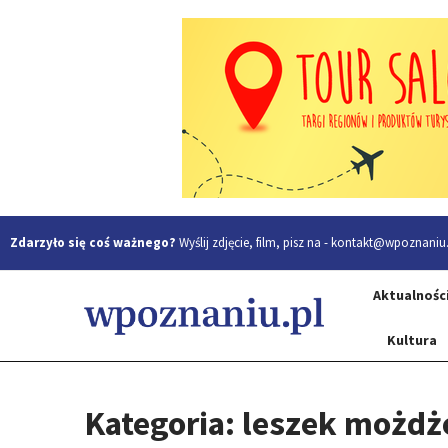
Zdarzyło się coś ważnego?
Wyślij zdjęcie, film, pisz na -
kontakt@wpoznaniu.
Aktualnośc
Kultura
Kategoria: leszek możdż