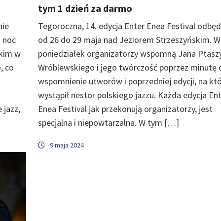
tym 1 dzień za darmo
nie
Tegoroczna, 14. edycja Enter Enea Festival odbęd
 noc
od 26 do 29 maja nad Jeziorem Strzeszyńskim. W
skim w
poniedziałek organizatorzy wspomną Jana Ptasz
, co
Wróblewskiego i jego twórczość poprzez minutę c
m
wspomnienie utworów i poprzedniej edycji, na któ
wystąpił nestor polskiego jazzu. Każda edycja En
 jazz,
Enea Festival jak przekonują organizatorzy, jest
specjalna i niepowtarzalna. W tym […]
9 maja 2024