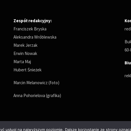
Zespół redakcyjny:
Ko
Franciszek Bryska
red
Aleksandra Wróblewska
Buk
Marek Jerzak
60-
Erwin Nowak
Marta Maj
Biu
Hubert Śnieżek
rek
Marcin Melanowicz (foto)
Anna Pohorielova (grafika)
zyć usługi na najwyższym poziomie. Dalsze korzystanie ze strony oznacz