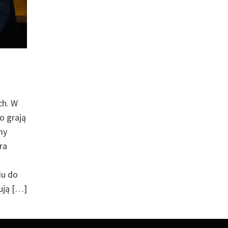
ch. W
o grają
my
ra
iu do
ują […]