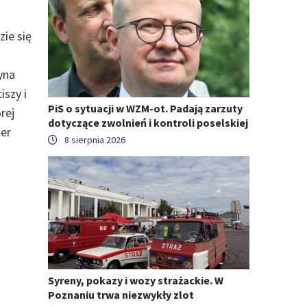
zie się
yna
iszy i
PiS o sytuacji w WZM-ot. Padają zarzuty
rej
dotyczące zwolnień i kontroli poselskiej
ter
8 sierpnia 2026
Syreny, pokazy i wozy strażackie. W
Poznaniu trwa niezwykły zlot