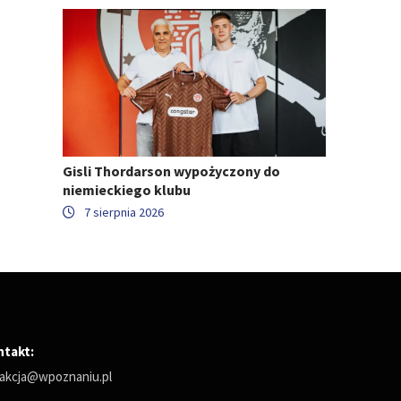
Gisli Thordarson wypożyczony do
niemieckiego klubu
7 sierpnia 2026
ntakt:
akcja@wpoznaniu.pl