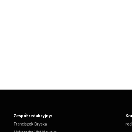
Zespół redakcyjny:
Ko
Franciszek Bryska
red