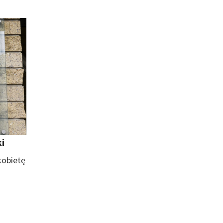
ki
kobietę