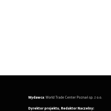
Wydawca
: World Trade Center Poznań sp. z o.o.
Dyrektor projektu
,
Redaktor Naczelny
: