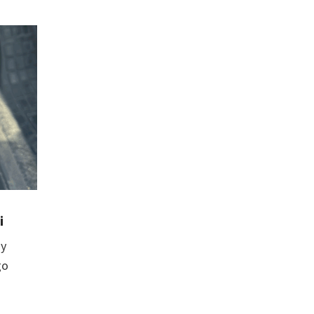
i
dy
go