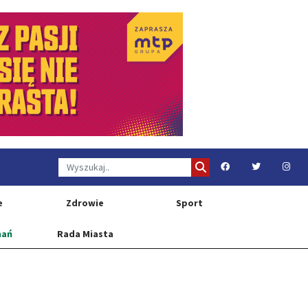
e
Zdrowie
Sport
nań
Rada Miasta