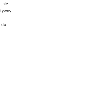
, ale
ktywny
a do