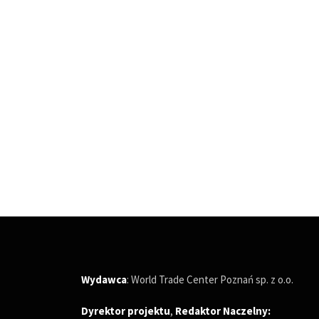
Wydawca
: World Trade Center Poznań sp. z o.o.
Dyrektor projektu
,
Redaktor Naczelny
: