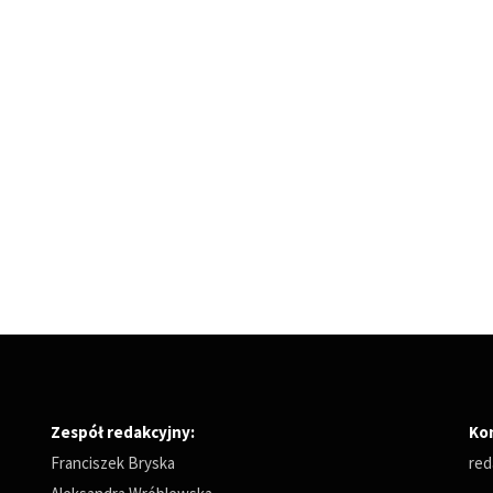
Zespół redakcyjny:
Ko
Franciszek Bryska
red