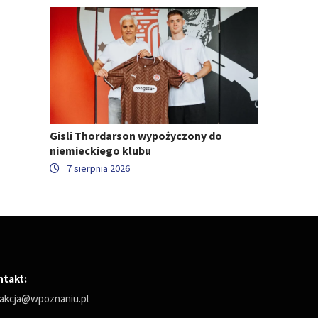
Gisli Thordarson wypożyczony do
niemieckiego klubu
7 sierpnia 2026
ntakt:
akcja@wpoznaniu.pl