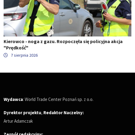
Kierowco - noga z gazu. Rozpoczęła się policyjna akcja
"Prędkość"
7 sierpnia 2026
Wydawca
: World Trade Center Poznań sp. z o.o.
Dyrektor projektu
,
Redaktor Naczelny
:
Artur Adamczak
Zespół redakcyjny: