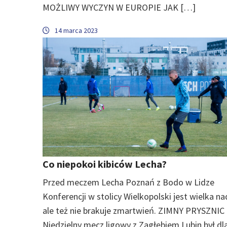
MOŻLIWY WYCZYN W EUROPIE JAK […]
14 marca 2023
Co niepokoi kibiców Lecha?
Przed meczem Lecha Poznań z Bodo w Lidze
Konferencji w stolicy Wielkopolski jest wielka na
ale też nie brakuje zmartwień. ZIMNY PRYSZNIC
Niedzielny mecz ligowy z Zagłębiem Lubin był dl