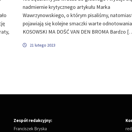
nadmiernie krytycznego artykułu Marka
ało
Wawrzynowskiego, o którym pisaliśmy, natomias
cję
pojawiają się kolejne smaczki warte odnotowania
aty,
KOSOWSKI MA DOŚĆ VAN DEN BROMA Bardzo [
21 lutego 2023
Zespół redakcyjny:
Ko
Franciszek Bryska
red