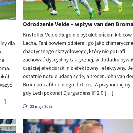
Odrodzenie Velde – wpływ van den Brom
Kristoffer Velde długo nie był ulubieńcem kibiców
Lecha. Fani bowiem odbierali go jako chimeryczn
lny dla
chaotycznego skrzydłowego, który nie potrafi
w
zachować dyscypliny taktycznej, w dodatku bywa
na
częściej efekciarski niż efektowny i efektywny. J
roma.
ostatnio notuje udaną serię, a trener John van de
okół
Brom potrafił do niego dotrzeć. A przypomnijmy, 
zważyć
gdy Lech pokonał Djurgardens IF 2:0 […]
[…]
22 maja 2023