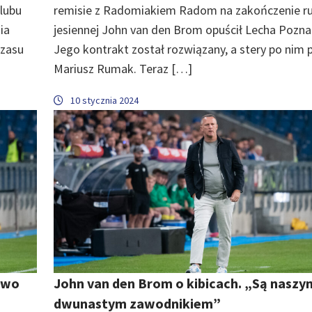
klubu
remisie z Radomiakiem Radom na zakończenie r
ia
jesiennej John van den Brom opuścił Lecha Pozna
czasu
Jego kontrakt został rozwiązany, a stery po nim p
Mariusz Rumak. Teraz […]
10 stycznia 2024
owo
John van den Brom o kibicach. „Są naszy
dwunastym zawodnikiem”