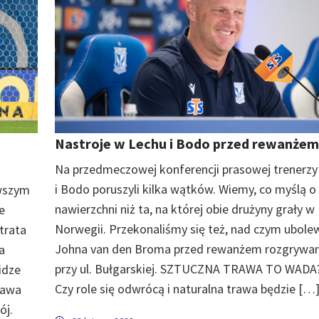
Nastroje w Lechu i Bodo przed rewanżem
Na przedmeczowej konferencji prasowej trenerzy
i Bodo poruszyli kilka wątków. Wiemy, co myślą o 
wszym
nawierzchni niż ta, na której obie drużyny grały w
e
Norwegii. Przekonaliśmy się też, nad czym ubole
trata
Johna van den Broma przed rewanżem rozgryw
a
przy ul. Bułgarskiej. SZTUCZNA TRAWA TO WADA
idze
Czy role się odwrócą i naturalna trawa będzie […
pawa
ój.