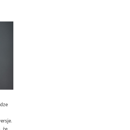
idze
ersje.
, że