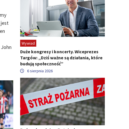
emy
jest
den
Wywiad
 John
Duże kongresy i koncerty. Wiceprezes
Targów: „Dziś ważne są działania, które
budują społeczność”
6 sierpnia 2026