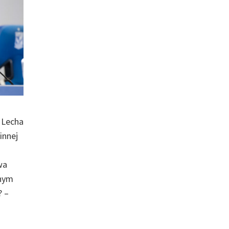
 Lecha
innej
wa
anym
? –
]