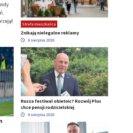
undy
ń.
rzejął
Strefa mieszkańca
Znikają nielegalne reklamy
6 sierpnia 2026
Rusza festiwal obietnic? Rozwój Plus
chce pensji rodzicielskiej
6 sierpnia 2026
m