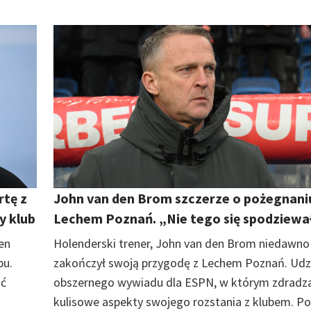
rtę z
John van den Brom szczerze o pożegnani
y klub
Lechem Poznań. „Nie tego się spodziew
en
Holenderski trener, John van den Brom niedawno
bu.
zakończył swoją przygodę z Lechem Poznań. Udzi
ąć
obszernego wywiadu dla ESPN, w którym zdradz
kulisowe aspekty swojego rozstania z klubem. Po