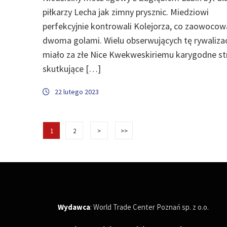
piłkarzy Lecha jak zimny prysznic. Miedziowi
perfekcyjnie kontrowali Kolejorza, co zaowocow
dwoma golami. Wielu obserwujących tę rywaliza
miało za złe Nice Kwekweskiriemu karygodne str
skutkujące […]
22 lutego 2023
1
2
>
>>
Wydawca
: World Trade Center Poznań sp. z o.o.