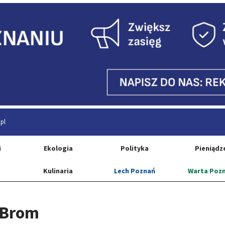
pl
i
Ekologia
Polityka
Pieniądz
Kulinaria
Lech Poznań
Warta Poz
 Brom