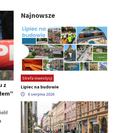
Najnowsze
Strefa inwestycji
u z
Lipiec na budowie
ałem”
6 sierpnia 2026
elił
a