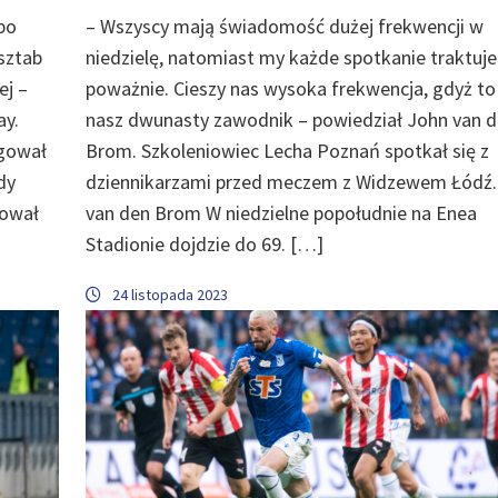
bo
– Wszyscy mają świadomość dużej frekwencji w
 sztab
niedzielę, natomiast my każde spotkanie traktuj
ej –
poważnie. Cieszy nas wysoka frekwencja, gdyż to 
ay.
nasz dwunasty zawodnik – powiedział John van 
agował
Brom. Szkoleniowiec Lecha Poznań spotkał się z
dy
dziennikarzami przed meczem z Widzewem Łódź.
zował
van den Brom W niedzielne popołudnie na Enea
Stadionie dojdzie do 69. […]
24 listopada 2023