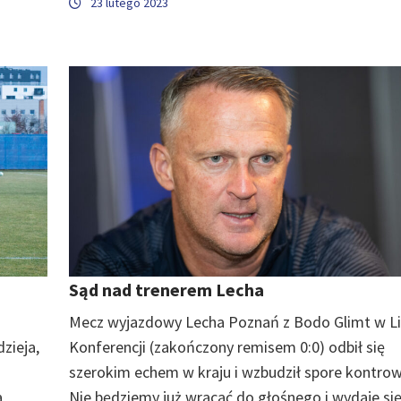
23 lutego 2023
Sąd nad trenerem Lecha
Mecz wyjazdowy Lecha Poznań z Bodo Glimt w L
dzieja,
Konferencji (zakończony remisem 0:0) odbił się
szerokim echem w kraju i wzbudził spore kontrow
a
Nie będziemy już wracać do głośnego i wydaje się