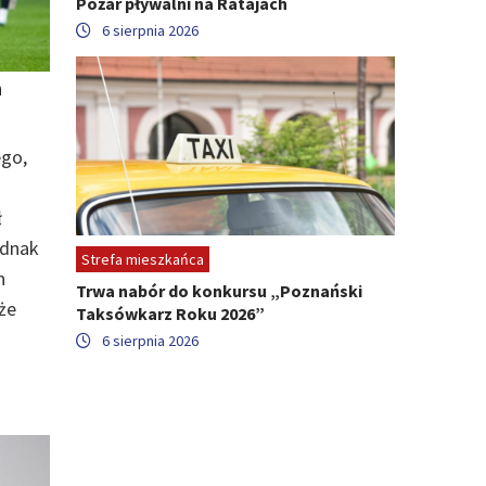
Pożar pływalni na Ratajach
6 sierpnia 2026
a
ego,
ł
ednak
Strefa mieszkańca
n
Trwa nabór do konkursu „Poznański
że
Taksówkarz Roku 2026”
6 sierpnia 2026