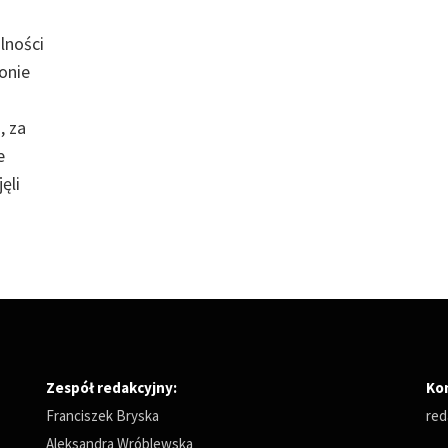
lności
onie
, za
e
ęli
Zespół redakcyjny:
Ko
Franciszek Bryska
red
Aleksandra Wróblewska