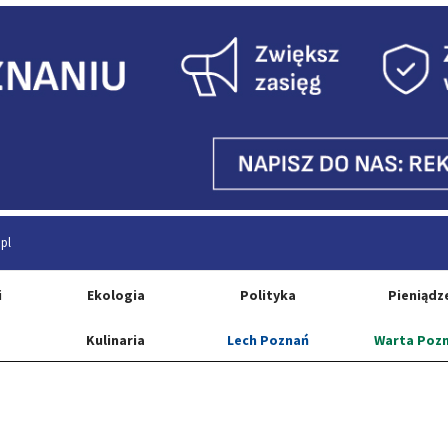
pl
i
Ekologia
Polityka
Pieniądz
Kulinaria
Lech Poznań
Warta Poz