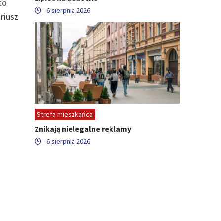
to
6 sierpnia 2026
riusz
Strefa mieszkańca
Znikają nielegalne reklamy
6 sierpnia 2026