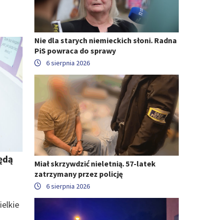
Nie dla starych niemieckich słoni. Radna
PiS powraca do sprawy
6 sierpnia 2026
ędą
Miał skrzywdzić nieletnią. 57-latek
zatrzymany przez policję
6 sierpnia 2026
elkie