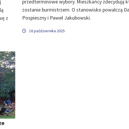
przedterminowe wybory. Mieszkańcy zdecydują k
j
zostanie burmistrzem. O stanowisko powalczą Da
lą
Pospieszny i Paweł Jakubowski.
wę z
16 października 2025
ze