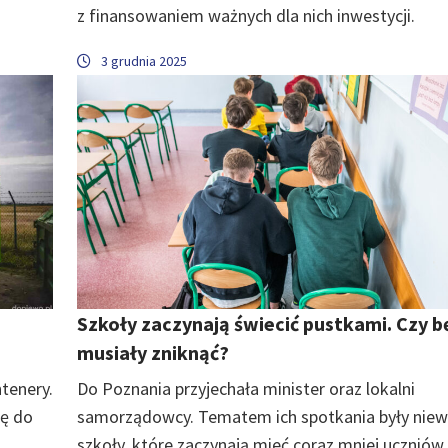
z finansowaniem ważnych dla nich inwestycji.
3 grudnia 2025
Szkoły zaczynają świecić pustkami. Czy b
musiały zniknąć?
tenery.
Do Poznania przyjechała minister oraz lokalni
ię do
samorządowcy. Tematem ich spotkania były niewi
szkoły, które zaczynają mieć coraz mniej uczniów.