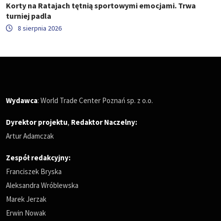
Korty na Ratajach tętnią sportowymi emocjami. Trwa
turniej padla
8 sierpnia 2026
Wydawca
: World Trade Center Poznań sp. z o.o.
Dyrektor projektu
,
Redaktor Naczelny
:
Artur Adamczak
Zespół redakcyjny:
Franciszek Bryska
Aleksandra Wróblewska
Marek Jerzak
Erwin Nowak