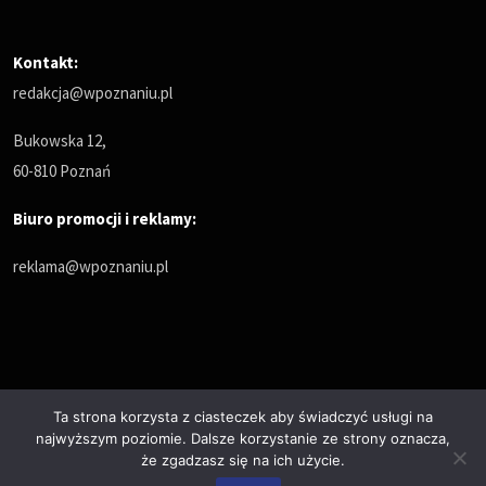
Kontakt:
redakcja@wpoznaniu.pl
Bukowska 12,
60-810 Poznań
Biuro promocji i reklamy:
reklama@wpoznaniu.pl
Ta strona korzysta z ciasteczek aby świadczyć usługi na
najwyższym poziomie. Dalsze korzystanie ze strony oznacza,
Polityka prywatności
że zgadzasz się na ich użycie.
© Copyrights 2025. All Rights Reserved by wPoznaniu.pl