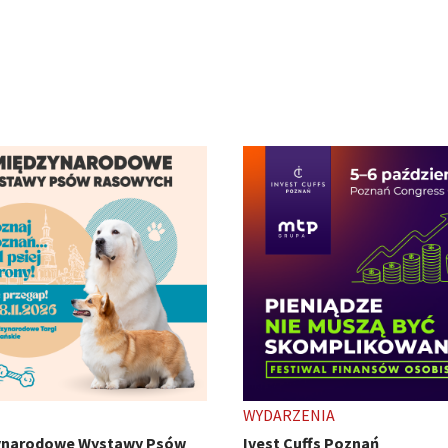
ENIA
TARGI
uffs Poznań
HobbyCon - z pasji się nie wy