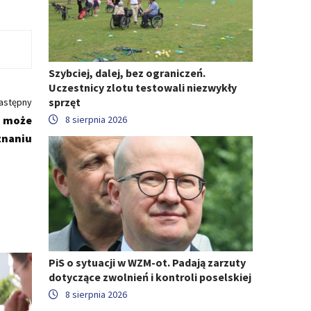
Szybciej, dalej, bez ograniczeń.
Uczestnicy zlotu testowali niezwykły
sprzęt
astępny
o może
8 sierpnia 2026
znaniu
PiS o sytuacji w WZM-ot. Padają zarzuty
dotyczące zwolnień i kontroli poselskiej
8 sierpnia 2026