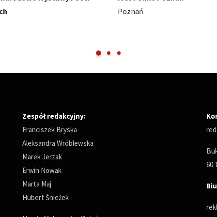
Międzynarodowe Targi Pozna
Zespół redakcyjny:
Ko
Franciszek Bryska
red
Aleksandra Wróblewska
Buk
Marek Jerzak
60-
Erwin Nowak
Marta Maj
Biu
Hubert Śnieżek
rek