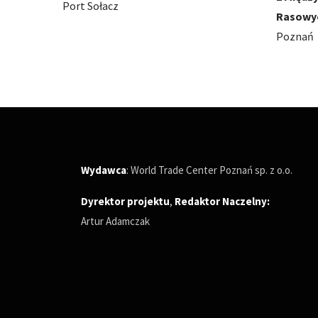
Rasowych
Poznań
Poznań
Wydawca
: World Trade Center Poznań sp. z o.o.
Dyrektor projektu
,
Redaktor Naczelny
:
Artur Adamczak