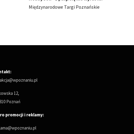
ńskie
Międzynarodowe Targi Poznańskie
Między
ntakt:
akcja@wpoznaniu.pl
owska 12,
810 Poznań
ro promocji i reklamy:
lama@wpoznaniu.pl