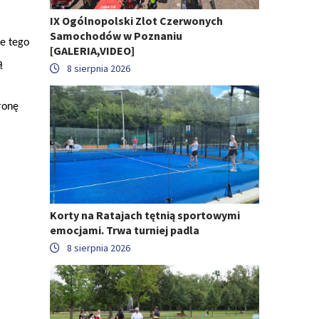
IX Ogólnopolski Zlot Czerwonych
Samochodów w Poznaniu
le tego
[GALERIA,VIDEO]
ą
8 sierpnia 2026
ronę
Korty na Ratajach tętnią sportowymi
emocjami. Trwa turniej padla
8 sierpnia 2026