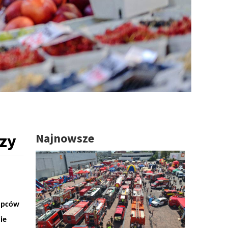
rzy
Najnowsze
kupców
ie