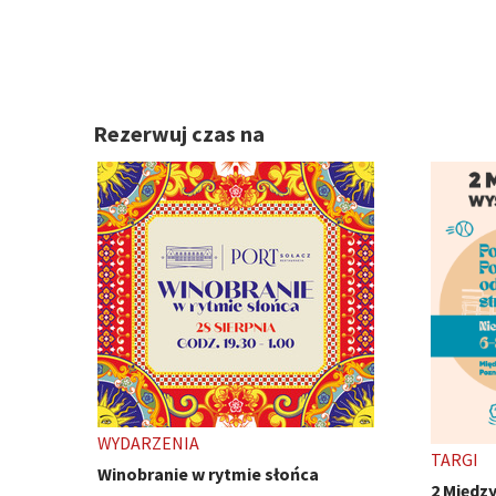
Rezerwuj czas na
TARGI
WYDARZ
2 Międzynarodowe Wystawy Psów
Ivest C