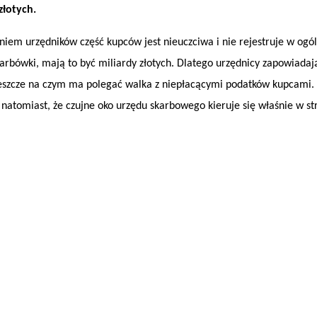
łotych.
iem urzędników część kupców jest nieuczciwa i nie rejestruje w ogó
karbówki, mają to być miliardy złotych. Dlatego urzędnicy zapowiadaj
jeszcze na czym ma polegać walka z niepłacącymi podatków kupcami.
atomiast, że czujne oko urzędu skarbowego kieruje się właśnie w st