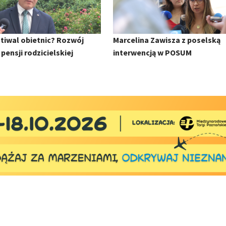
tiwal obietnic? Rozwój
Marcelina Zawisza z poselską
pensji rodzicielskiej
interwencją w POSUM