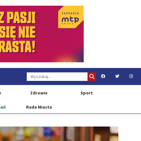
e
Zdrowie
Sport
nań
Rada Miasta