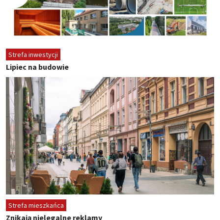
Strefa inwestycji
Lipiec na budowie
Strefa mieszkańca
Znikają nielegalne reklamy