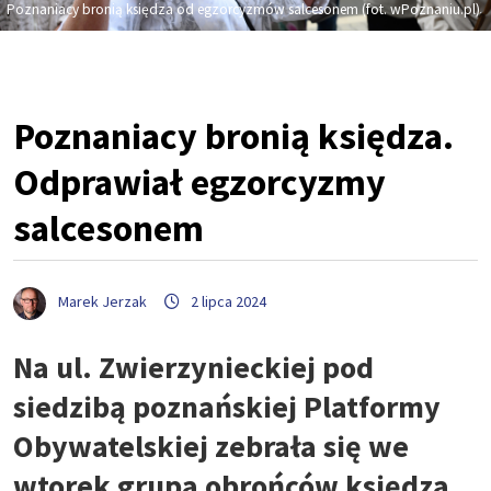
Poznaniacy bronią księdza od egzorcyzmów salcesonem (fot. wPoznaniu.pl)
Poznaniacy bronią księdza.
Odprawiał egzorcyzmy
salcesonem
Marek Jerzak
2 lipca 2024
Na ul. Zwierzynieckiej pod
siedzibą poznańskiej Platformy
Obywatelskiej zebrała się we
wtorek grupa obrońców księdza