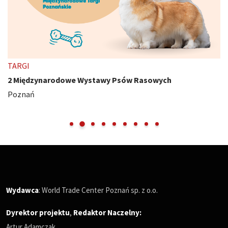
TARGI
2 Międzynarodowe Wystawy Psów Rasowych
Poznań
Wydawca
: World Trade Center Poznań sp. z o.o.
Dyrektor projektu
,
Redaktor Naczelny
:
Artur Adamczak