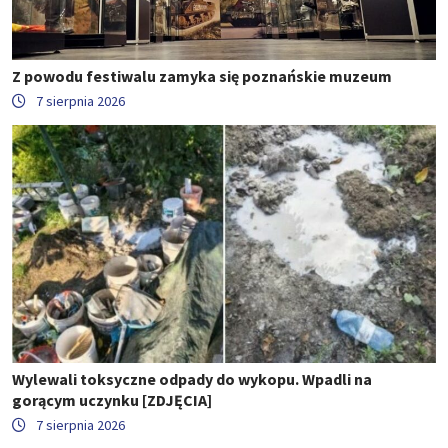
Z powodu festiwalu zamyka się poznańskie muzeum
7 sierpnia 2026
Wylewali toksyczne odpady do wykopu. Wpadli na
gorącym uczynku [ZDJĘCIA]
7 sierpnia 2026