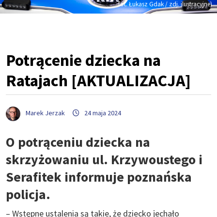
fot. Łukasz Gdak / zdj. ilustracyjne)
Potrącenie dziecka na
Ratajach [AKTUALIZACJA]
Marek Jerzak
24 maja 2024
O potrąceniu dziecka na
skrzyżowaniu ul. Krzywoustego i
Serafitek informuje poznańska
policja.
– Wstępne ustalenia są takie, że dziecko jechało