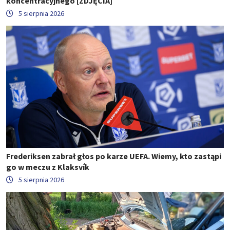
koncentracyjnego [ZDJĘCIA]
5 sierpnia 2026
Frederiksen zabrał głos po karze UEFA. Wiemy, kto zastąpi
go w meczu z Klaksvík
5 sierpnia 2026