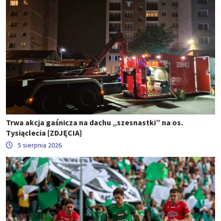
Trwa akcja gaśnicza na dachu „szesnastki” na os.
Tysiąclecia [ZDJĘCIA]
5 sierpnia 2026