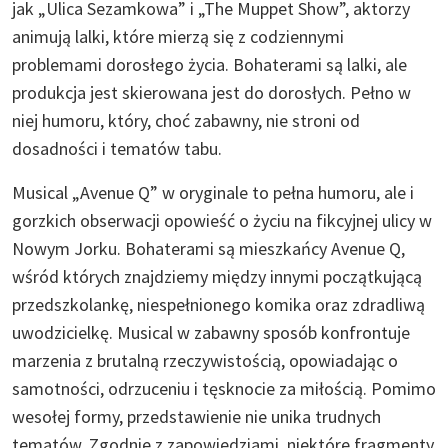
jak „Ulica Sezamkowa” i „The Muppet Show”, aktorzy
animują lalki, które mierzą się z codziennymi
problemami dorosłego życia. Bohaterami są lalki, ale
produkcja jest skierowana jest do dorosłych. Pełno w
niej humoru, który, choć zabawny, nie stroni od
dosadności i tematów tabu.
Musical „Avenue Q” w oryginale to pełna humoru, ale i
gorzkich obserwacji opowieść o życiu na fikcyjnej ulicy w
Nowym Jorku. Bohaterami są mieszkańcy Avenue Q,
wśród których znajdziemy między innymi początkującą
przedszkolankę, niespełnionego komika oraz zdradliwą
uwodzicielkę. Musical w zabawny sposób konfrontuje
marzenia z brutalną rzeczywistością, opowiadając o
samotności, odrzuceniu i tęsknocie za miłością. Pomimo
wesołej formy, przedstawienie nie unika trudnych
tematów. Zgodnie z zapowiedziami, niektóre fragmenty