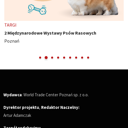
TARGI
2 Międzynarodowe Wystawy Psów Rasowych
Poznań
Wydawca
: World Trade Center Poznań sp. z o.o.
Dyrektor projektu
,
Redaktor Naczelny
:
Artur Adamczak
Zespół redakcyjny: