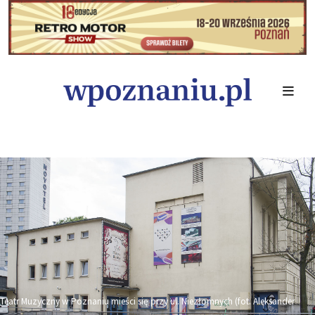
Teatr Muzyczny w Poznaniu mieści się przy ul. Niezłomnych (fot. Aleksander