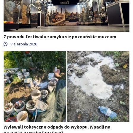
Z powodu festiwalu zamyka się poznańskie muzeum
7 sierpnia 2026
Wylewali toksyczne odpady do wykopu. Wpadli na
gorącym uczynku [ZDJĘCIA]