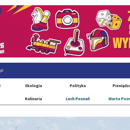
pl
i
Ekologia
Polityka
Pieniądz
Kulinaria
Lech Poznań
Warta Poz