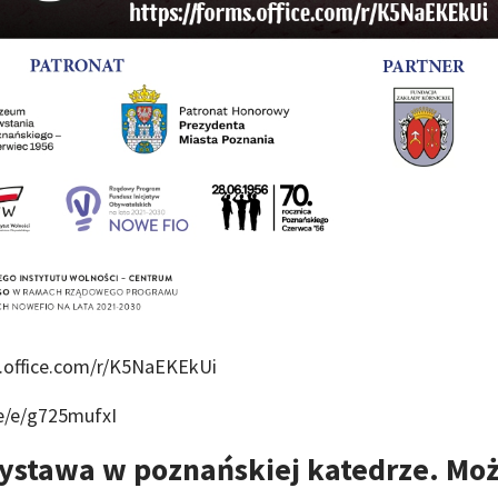
s.office.com/r/K5NaEKEkUi
me/e/g725mufxI
ystawa w poznańskiej katedrze. Mo