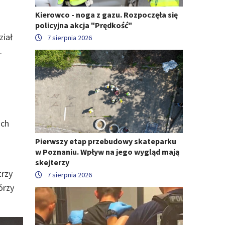
Kierowco - noga z gazu. Rozpoczęła się
policyjna akcja "Prędkość"
ział
7 sierpnia 2026
.
ich
Pierwszy etap przebudowy skateparku
w Poznaniu. Wpływ na jego wygląd mają
skejterzy
trzy
7 sierpnia 2026
órzy