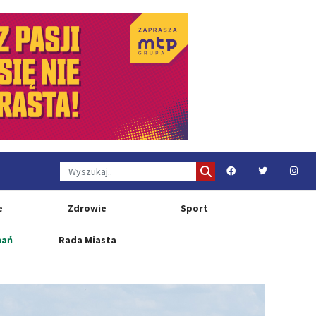
e
Zdrowie
Sport
nań
Rada Miasta