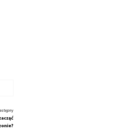
astępny
zacząć
ezonie?