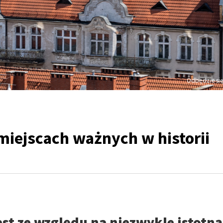
Odbędzie się
miejscach ważnych w historii
st ze względu na niezwykle istotną