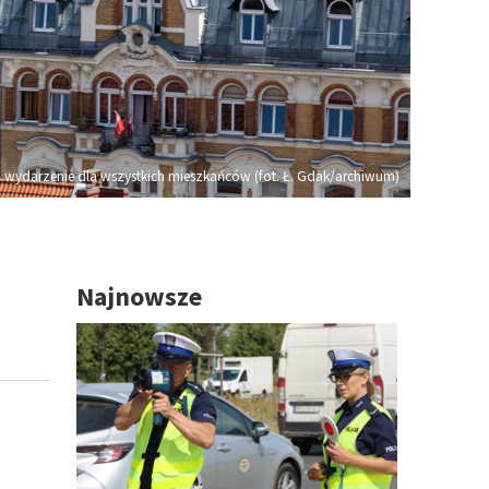
 wydarzenie dla wszystkich mieszkańców (fot. Ł. Gdak/archiwum)
Najnowsze