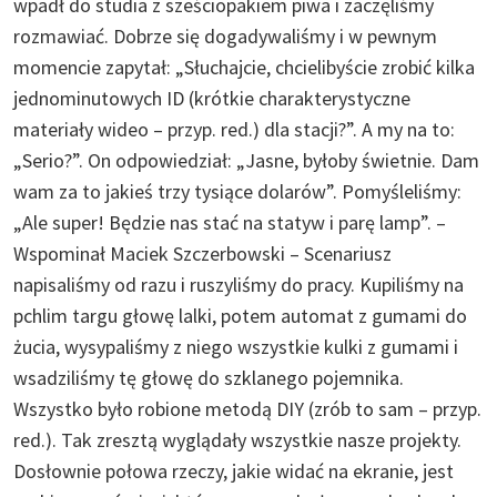
wpadł do studia z sześciopakiem piwa i zaczęliśmy
rozmawiać. Dobrze się dogadywaliśmy i w pewnym
momencie zapytał: „Słuchajcie, chcielibyście zrobić kilka
jednominutowych ID (krótkie charakterystyczne
materiały wideo – przyp. red.) dla stacji?”. A my na to:
„Serio?”. On odpowiedział: „Jasne, byłoby świetnie. Dam
wam za to jakieś trzy tysiące dolarów”. Pomyśleliśmy:
„Ale super! Będzie nas stać na statyw i parę lamp”. –
Wspominał Maciek Szczerbowski – Scenariusz
napisaliśmy od razu i ruszyliśmy do pracy. Kupiliśmy na
pchlim targu głowę lalki, potem automat z gumami do
żucia, wysypaliśmy z niego wszystkie kulki z gumami i
wsadziliśmy tę głowę do szklanego pojemnika.
Wszystko było robione metodą DIY (zrób to sam – przyp.
red.). Tak zresztą wyglądały wszystkie nasze projekty.
Dosłownie połowa rzeczy, jakie widać na ekranie, jest