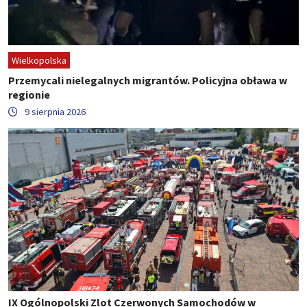
Wielkopolska
Przemycali nielegalnych migrantów. Policyjna obława w
regionie
9 sierpnia 2026
IX Ogólnopolski Zlot Czerwonych Samochodów w