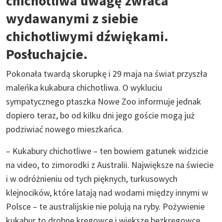
chichotliwa uwagę zwraca
wydawanymi z siebie
chichotliwymi dźwiękami.
Posłuchajcie.
Pokonała twardą skorupkę i 29 maja na świat przyszła
maleńka kukabura chichotliwa. O wykluciu
sympatycznego ptaszka Nowe Zoo informuje jednak
dopiero teraz, bo od kilku dni jego goście mogą już
podziwiać nowego mieszkańca.
– Kukabury chichotliwe – ten bowiem gatunek widzicie
na video, to zimorodki z Australii. Największe na świecie
i w odróżnieniu od tych pięknych, turkusowych
klejnocików, które latają nad wodami między innymi w
Polsce – te australijskie nie polują na ryby. Pożywienie
kukabur to drobne kręgowce i większe bezkręgowce.