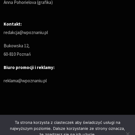
Anna Pohorielova (grafika)
Kontakt:
redakcja@wpoznaniu.pl
Bukowska 12,
60-810 Poznań
Biuro promocji i reklamy:
reklama@wpoznaniu.pl
Ta strona korzysta z ciasteczek aby świadczyć usługi na
najwyższym poziomie. Dalsze korzystanie ze strony oznacza,
Polityka prywatności
że zgadzasz się na ich użycie.