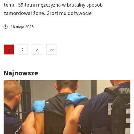
temu. 59-letni mężczyzna w brutalny sposób
zamordował żonę. Grozi mu dożywocie.
18 maja 2026
1
2
>
>>
Najnowsze