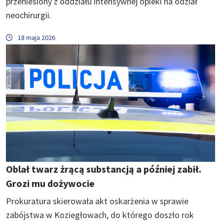
przeniesiony z oddziału intensywnej opieki na odział
neochirurgii.
18 maja 2026
Oblał twarz żrącą substancją a później zabił.
Grozi mu dożywocie
Prokuratura skierowała akt oskarżenia w sprawie
zabójstwa w Koziegłowach, do którego doszło rok