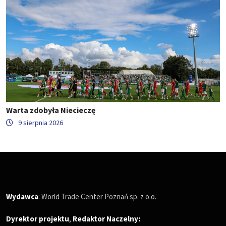
Warta zdobyła Niecieczę
9 sierpnia 2026
Wydawca
: World Trade Center Poznań sp. z o.o.
Dyrektor projektu
,
Redaktor Naczelny
: